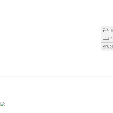
규격(㎜
코크수
권장인