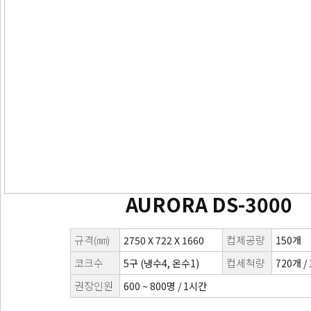
AURORA DS-3000
규격(㎜)
컵제공량
2750Ⅹ722Ⅹ1660
150개
코크수
컵세척량
5구 (냉수4, 온수1)
720개 /
권장인원
600 ~ 800명 / 1시간