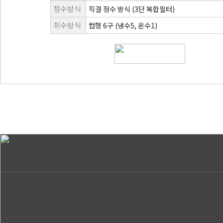
정수방식
직결 정수 방식 (3단 복합필터)
취수방식
컵형 6구 (냉수5, 온수1)